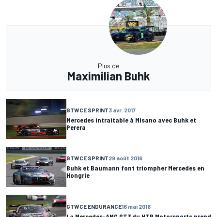
Plus de
Maximilian Buhk
GTWCE SPRINT
3 avr. 2017
Mercedes intraitable à Misano avec Buhk et
Perera
GTWCE SPRINT
29 août 2016
Buhk et Baumann font triompher Mercedes en
Hongrie
GTWCE ENDURANCE
16 mai 2016
La Mercedes-AMG GT3 du HTP Motorsports prend