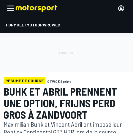
FORMULE 1
MOTOGP
WRC
WEC
RÉSUMÉ DE COURSE
GTWCE Sprint
BUHK ET ABRIL PRENNENT
UNE OPTION, FRIJNS PERD
GROS À ZANDVOORT
Maximilian Buhk et Vincent Abril ont imposé leur
Bentley Continental GT3 HTP lors de la course