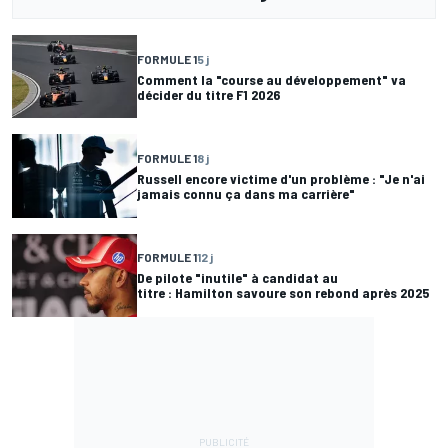
FORMULE 1
5 j
Comment la "course au développement" va
décider du titre F1 2026
FORMULE 1
8 j
Russell encore victime d'un problème : "Je n'ai
jamais connu ça dans ma carrière"
FORMULE 1
12 j
De pilote "inutile" à candidat au
titre : Hamilton savoure son rebond après 2025