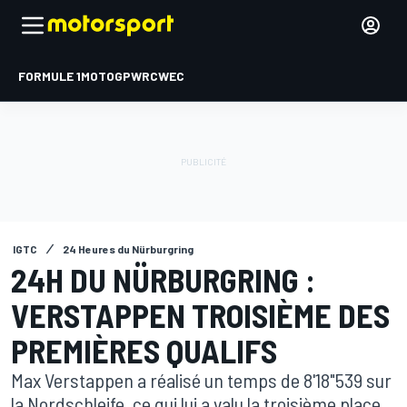
FORMULE 1
MOTOGP
WRC
WEC
IGTC
24 Heures du Nürburgring
24H DU NÜRBURGRING :
VERSTAPPEN TROISIÈME DES
PREMIÈRES QUALIFS
Max Verstappen a réalisé un temps de 8'18"539 sur
la Nordschleife, ce qui lui a valu la troisième place