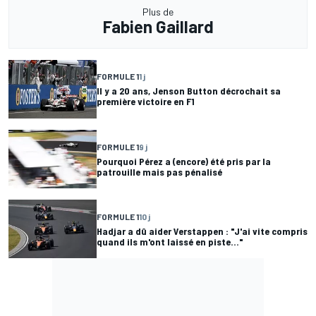
Plus de
Fabien Gaillard
FORMULE 1
1 j
Il y a 20 ans, Jenson Button décrochait sa
première victoire en F1
FORMULE 1
9 j
Pourquoi Pérez a (encore) été pris par la
patrouille mais pas pénalisé
FORMULE 1
10 j
Hadjar a dû aider Verstappen : "J'ai vite compris
quand ils m'ont laissé en piste..."