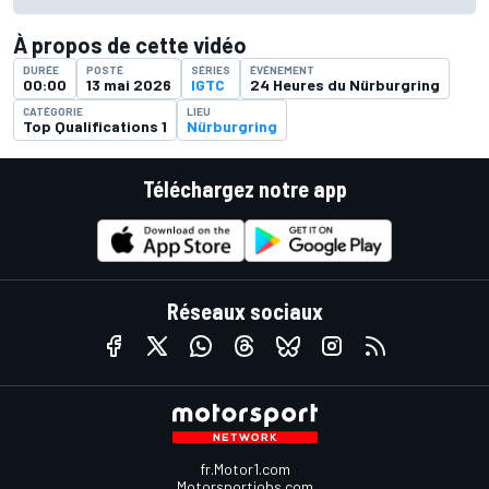
À propos de cette vidéo
DURÉE
POSTÉ
SÉRIES
ÉVÉNEMENT
00:00
13 mai 2026
IGTC
24 Heures du Nürburgring
CATÉGORIE
LIEU
Top Qualifications 1
Nürburgring
Téléchargez notre app
Réseaux sociaux
fr.Motor1.com
Motorsportjobs.com