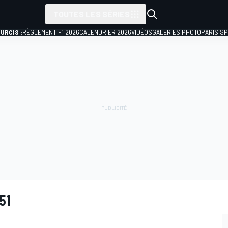
TOUTES LES SÉRIES
URCIS :
RÈGLEMENT F1 2026
CALENDRIER 2026
VIDÉOS
GALERIES PHOTO
PARIS S
51