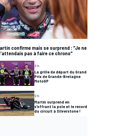
h
artín confirme mais se surprend : "Je ne
'attendais pas à faire ce chrono"
2 h
La grille de départ du Grand
Prix de Grande-Bretagne
MotoGP
2 h
Martín surprend en
s'offrant la pole et le record
du circuit à Silverstone !