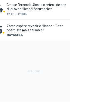
4
.
Ce que Fernando Alonso a retenu de son
duel avec Michael Schumacher
FORMULE 1
23 h
5
.
Zarco espère revenir à Misano : "C'est
optimiste mais faisable"
MOTOGP
4 h