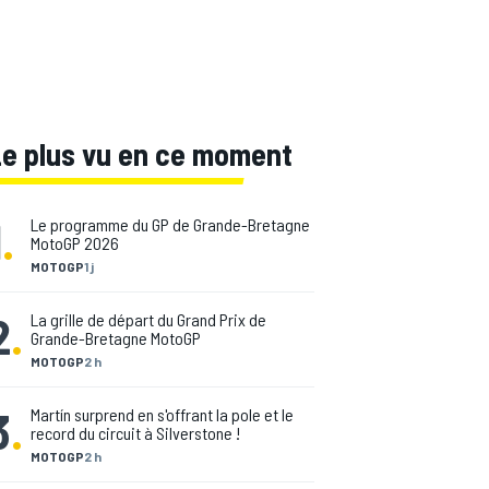
Le plus vu en ce moment
1
.
Le programme du GP de Grande-Bretagne
MotoGP 2026
MOTOGP
1 j
2
.
La grille de départ du Grand Prix de
Grande-Bretagne MotoGP
MOTOGP
2 h
3
.
Martín surprend en s'offrant la pole et le
record du circuit à Silverstone !
MOTOGP
2 h