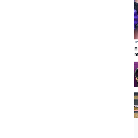
1 
M
m