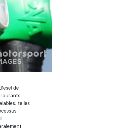
diesel de
arburants
lables, telles
rocessus
e.
néralement