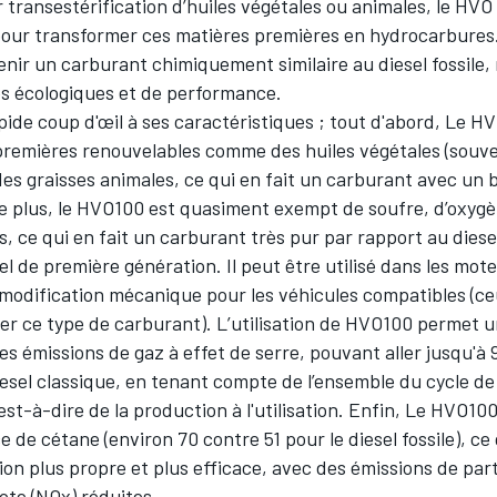
 transestérification d’huiles végétales ou animales, le HVO 
pour transformer ces matières premières en hydrocarbures
nir un carburant chimiquement similaire au diesel fossile,
s écologiques et de performance.
ide coup d'œil à ses caractéristiques ; tout d'abord, Le HV
premières renouvelables comme des huiles végétales (souve
es graisses animales, ce qui en fait un carburant avec un 
De plus, le HVO100 est quasiment exempt de soufre, d’oxygè
, ce qui en fait un carburant très pur par rapport au diese
el de première génération. Il peut être utilisé dans les mote
 modification mécanique pour les véhicules compatibles (ce
er ce type de carburant). L’utilisation de HVO100 permet 
s émissions de gaz à effet de serre, pouvant aller jusqu'à
esel classique, en tenant compte de l’ensemble du cycle de
est-à-dire de la production à l'utilisation. Enfin, Le HVO1
ce de cétane (environ 70 contre 51 pour le diesel fossile), c
n plus propre et plus efficace, avec des émissions de part
ote (NOx) réduites.