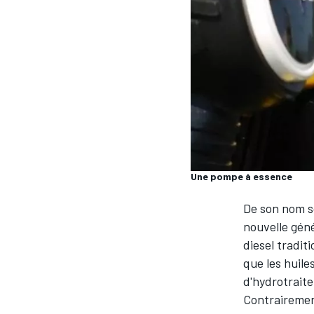
WRC
Une pompe à essence
De son nom sc
nouvelle gén
diesel tradit
WEC
que les huile
d'hydrotrait
Contrairemen