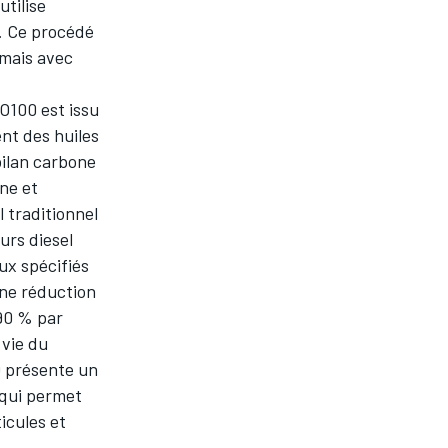
utilise
. Ce procédé
 mais avec
O100 est issu
nt des huiles
bilan carbone
ne et
l traditionnel
urs diesel
ux spécifiés
une réduction
 90 % par
 vie du
00 présente un
e qui permet
icules et