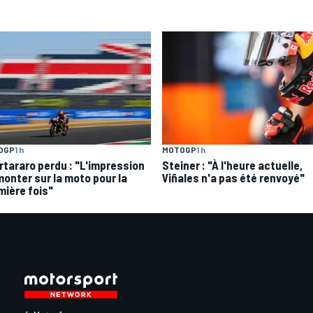
OGP
1 h
MOTOGP
1 h
rtararo perdu : "L'impression
Steiner : "À l'heure actuelle,
monter sur la moto pour la
Viñales n'a pas été renvoyé"
mière fois"