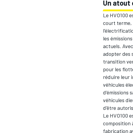
Un atout 
Le HVO100 es
court terme, 
l’électrifica
AUTRES CHAMPIONNATS
les émissions
actuels. Avec
adopter des s
transition ve
pour les flot
réduire leur
véhicules éle
d’émissions 
véhicules di
d'être autori
Le HVO100 est
composition 
fabrication a