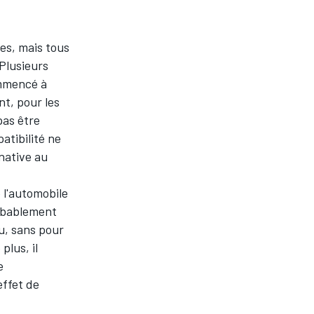
es, mais tous
Plusieurs
ommencé à
t, pour les
pas être
atibilité ne
native au
 l'automobile
robablement
u, sans pour
plus, il
e
effet de