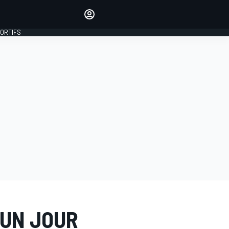
préférés
Donnez votre avis en
commentant les articles
PORTIFS
SE CONNECTER
ÉDITION
FRANCE
 UN JOUR