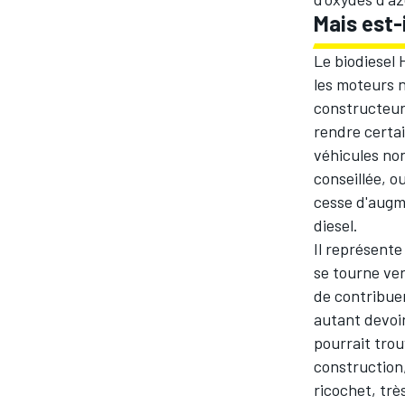
Mais est-
Le
biodiesel
les moteurs 
constructeur
rendre certa
véhicules non
conseillée, o
cesse d'augme
diesel.
Il représent
se tourne ver
de contribue
autant devoir
pourrait trou
construction,
ricochet, trè