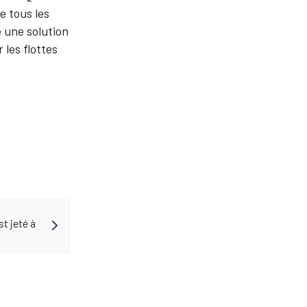
e tous les
 une solution
 les flottes
st jeté à