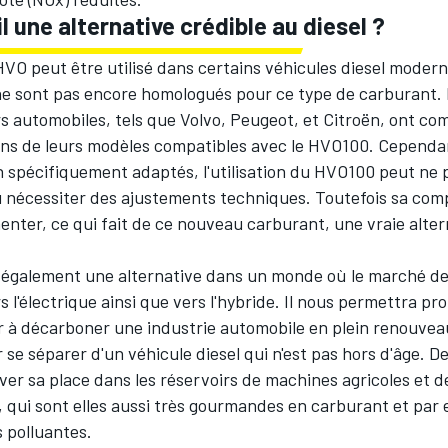
il une alternative crédible au diesel ?
 HVO
peut être utilisé dans certains véhicules diesel modern
ne sont pas encore homologués pour ce type de carburant. 
s automobiles, tels que Volvo, Peugeot, et Citroën, ont c
ins de leurs modèles compatibles avec le HVO100. Cependan
 spécifiquement adaptés, l'utilisation du HVO100 peut ne 
u nécessiter des ajustements techniques. Toutefois sa comp
nter, ce qui fait de ce nouveau carburant, une vraie alter
e également une alternative dans un monde où le marché de
s l'électrique ainsi que vers l'hybride. Il nous permettra p
r à décarboner une industrie automobile en plein renouvea
 se séparer d'un véhicule diesel qui n'est pas hors d'âge. De 
ver sa place dans les réservoirs de machines agricoles et d
 qui sont elles aussi très gourmandes en carburant et par 
s polluantes.