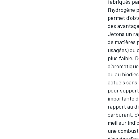
fabriqués par
l’hydrogène 
permet d'obte
des avantage
Jetons un rap
de matières 
usagées) ou d
plus faible. 
d’aromatiques
ou au biodies
actuels sans
pour support
importante de
rapport au di
carburant, c'
meilleur indi
une combustio
d'oxydes d'az