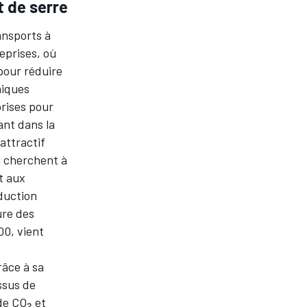
t de serre
ansports à
reprises, où
 pour réduire
miques
prises pour
ant dans la
attractif
ui cherchent à
t aux
éduction
ure des
00, vient
râce à sa
ssus de
de CO₂ et