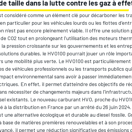
de taille dans la lutte contre les gaz à effe
t considéré comme un élément clé pour décarboner les tr
en particulier pour les véhicules lourds ou les flottes d’ent
tion n’est pas encore pleinement viable. Il offre une solution
 de CO2 tout en prolongeant l'utilisation des moteurs ther
 la pression croissante sur les gouvernements et les entre
olutions durables, le HVO100 pourrait jouer un rôle import
rs une mobilité plus verte. Le HVO100 est particulièrement 
tes de véhicules professionnels ou les transports publics q
 impact environnemental sans avoir à passer immédiatemen
ctriques. En effet, il permet d’atteindre des objectifs de r
sans nécessiter de changements majeurs dans l'infrastruct
esel existants. Le nouveau carburant HVO, proche du HVO1
sé à la distribution en France par un arrêté du 26 juin 2024.
 une alternative écologique et durable au diesel fossile. G
à base de matières premières renouvelables et à son proce
vancé, il permet une réduction significative des émissions 