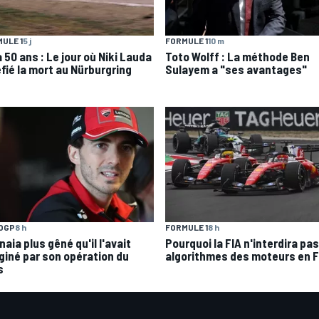
ULE 1
5 j
FORMULE 1
10 m
 a 50 ans : Le jour où Niki Lauda
Toto Wolff : La méthode Ben
éfié la mort au Nürburgring
Sulayem a "ses avantages"
OGP
8 h
FORMULE 1
8 h
aia plus gêné qu'il l'avait
Pourquoi la FIA n'interdira pas
giné par son opération du
algorithmes des moteurs en F
s