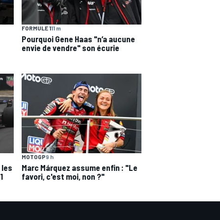
FORMULE 1
11 m
Pourquoi Gene Haas "n’a aucune
envie de vendre" son écurie
MOTOGP
9 h
Marc Márquez assume enfin : "Le
 les
favori, c'est moi, non ?"
1