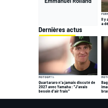
Emmanuel Rolland
FORM
Il y
a d
Dernières actus
MOTOGP
7 h
MOT
Quartararo n'a jamais discuté de
Bagn
2027 avec Yamaha : "J'avais
ima
besoin d'air frais"
bra