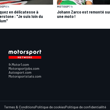
OGP
6 h
MOTOGP
7 h
quez en délicatesse à
Johann Zarco est remonté su
erstone : "Je suis loin du
une moto !
ium"
fr.Motor1.com
Motorsportjobs.com
Autosport.com
Motorsportstats.com
Termes & Conditions
Politique de cookies
Politique de confidentialilté