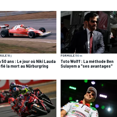
ULE 1
6 j
FORMULE 1
10 m
 a 50 ans : Le jour où Niki Lauda
Toto Wolff : La méthode Ben
éfié la mort au Nürburgring
Sulayem a "ses avantages"