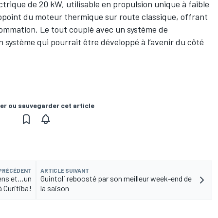
rique de 20 kW, utilisable en propulsion unique à faible
ppoint du moteur thermique sur route classique, offrant
sommation. Le tout couplé avec un système de
n système qui pourrait être développé à l’avenir du côté
er ou sauvegarder cet article
 PRÉCÉDENT
ARTICLE SUIVANT
iens et…un
Guintoli reboosté par son meilleur week-end de
à Curitiba!
la saison