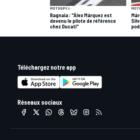
MOTOGP
6 h
MOT
Bagnaia : "Álex Márquez est
Már
devenu le pilote de référence
Silv
chez Ducati"
pod
Téléchargez notre app
Réseaux sociaux