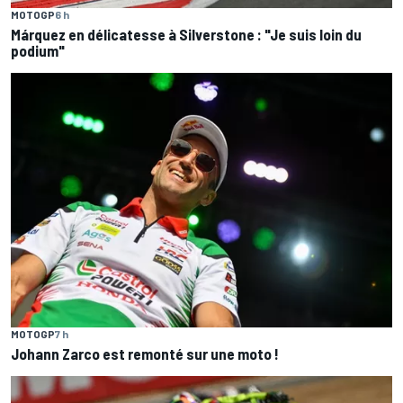
MOTOGP
6 h
Márquez en délicatesse à Silverstone : "Je suis loin du
podium"
MOTOGP
7 h
Johann Zarco est remonté sur une moto !