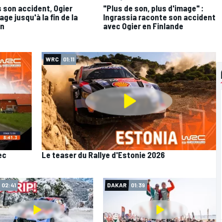
 son accident, Ogier
"Plus de son, plus d'image" :
age jusqu'à la fin de la
Ingrassia raconte son accident
on
avec Ogier en Finlande
WRC
01:11
ec
Le teaser du Rallye d'Estonie 2026
02:41
DAKAR
01:39