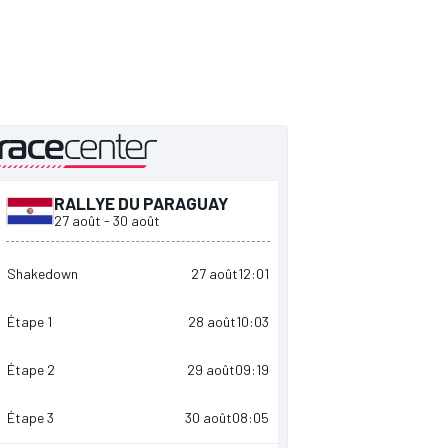
présenté par
RALLYE DU PARAGUAY
27 août
-
30 août
Shakedown
27 août
12:01
Étape 1
28 août
10:03
Étape 2
29 août
09:19
Étape 3
30 août
08:05