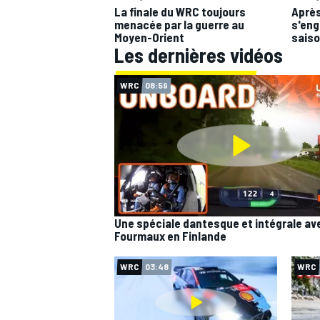
La finale du WRC toujours
Après
menacée par la guerre au
s'eng
Moyen-Orient
sais
WRC
Les dernières vidéos
WRC
08:59
Une spéciale dantesque et intégrale av
Fourmaux en Finlande
WEC
WRC
03:48
WRC