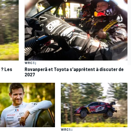
WRC
3 j
e ? Les
Rovanperä et Toyota s'apprêtent à discuter de
s
2027
WRC
5 j