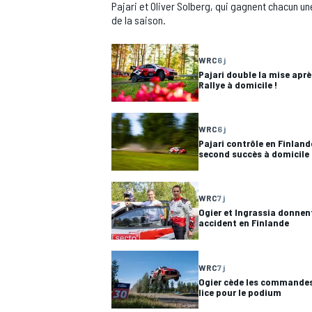
Pajari et Oliver Solberg, qui gagnent chacun u
de la saison.
WRC
6 j
Pajari double la mise après
Rallye à domicile !
WRC
6 j
Pajari contrôle en Finland
second succès à domicile
WRC
7 j
Ogier et Ingrassia donnen
accident en Finlande
WRC
7 j
Ogier cède les commandes
lice pour le podium