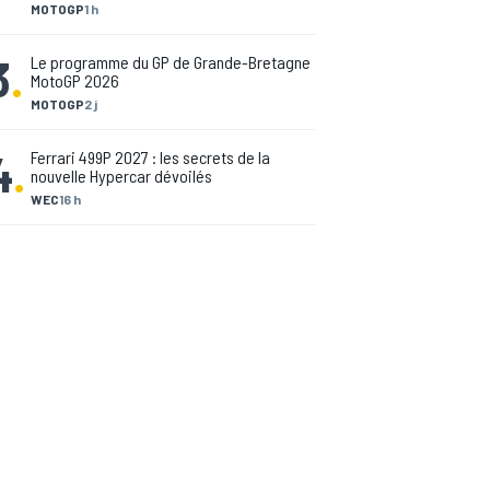
MOTOGP
1 h
3
.
Le programme du GP de Grande-Bretagne
MotoGP 2026
MOTOGP
2 j
4
.
Ferrari 499P 2027 : les secrets de la
nouvelle Hypercar dévoilés
WEC
16 h