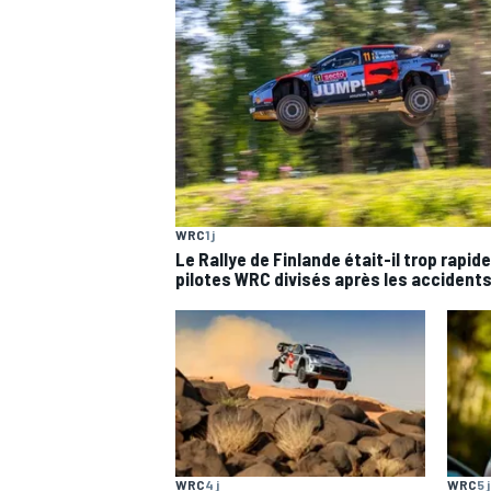
MOTOGP
WRC
1 j
Le Rallye de Finlande était-il trop rapid
pilotes WRC divisés après les accident
WRC
4 j
WRC
5 j