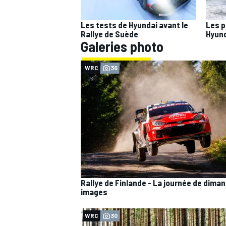
Les tests de Hyundai avant le
Les p
Rallye de Suède
Hyund
Galeries photo
WRC
36
Rallye de Finlande - La journée de dima
images
WRC
30