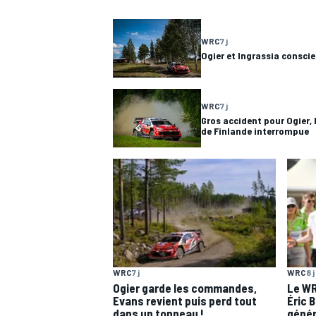
WRC
7 j
Ogier et Ingrassia conscie
WRC
7 j
Gros accident pour Ogier, 
de Finlande interrompue
WRC
7 j
WRC
8 j
Ogier garde les commandes,
Le WR
Evans revient puis perd tout
Éric 
dans un tonneau !
génér