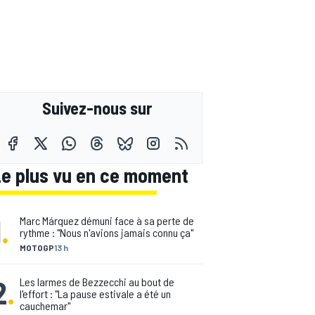
Suivez-nous sur
Le plus vu en ce moment
1
.
Marc Márquez démuni face à sa perte de
rythme : "Nous n'avions jamais connu ça"
MOTOGP
13 h
2
.
Les larmes de Bezzecchi au bout de
l'effort : "La pause estivale a été un
cauchemar"