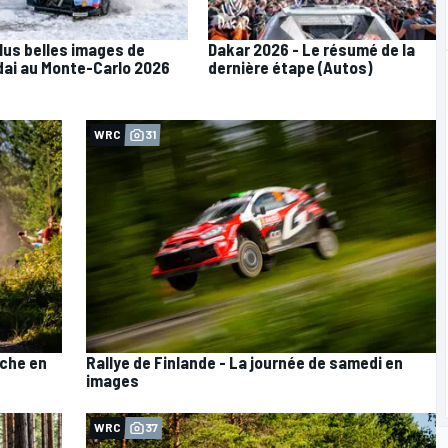
lus belles images de
Dakar 2026 - Le résumé de la
ai au Monte-Carlo 2026
dernière étape (Autos)
WRC
31
nche en
Rallye de Finlande - La journée de samedi en
images
WRC
37