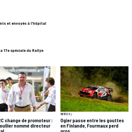
nts et envoyés à l'hôpital
la 17e spéciale du Rallye
WRC
8 j
C change de promoteur :
Ogier passe entre les gouttes
Boullier nommé directeur
en Finlande, Fourmaux perd
al
gros