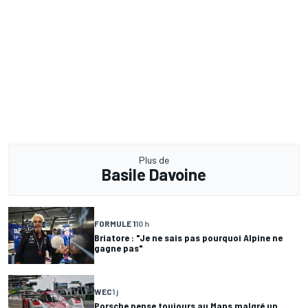
Plus de
Basile Davoine
FORMULE 1
10 h
Briatore : "Je ne sais pas pourquoi Alpine ne
gagne pas"
WEC
1 j
Porsche pense toujours au Mans malgré un