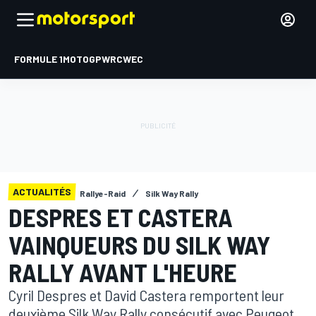
FORMULE 1
MOTOGP
WRC
WEC
ACTUALITÉS
Rallye-Raid
Silk Way Rally
DESPRES ET CASTERA
VAINQUEURS DU SILK WAY
RALLY AVANT L'HEURE
Cyril Despres et David Castera remportent leur
deuxième Silk Way Rally consécutif avec Peugeot,