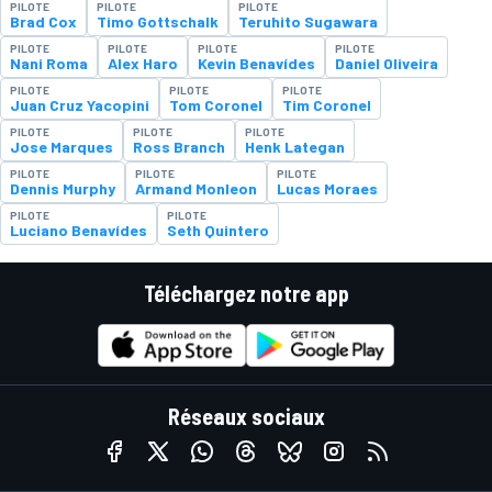
PILOTE
PILOTE
PILOTE
Brad Cox
Timo Gottschalk
Teruhito Sugawara
PILOTE
PILOTE
PILOTE
PILOTE
Nani Roma
Alex Haro
Kevin Benavídes
Daniel Oliveira
PILOTE
PILOTE
PILOTE
Juan Cruz Yacopini
Tom Coronel
Tim Coronel
PILOTE
PILOTE
PILOTE
Jose Marques
Ross Branch
Henk Lategan
PILOTE
PILOTE
PILOTE
Dennis Murphy
Armand Monleon
Lucas Moraes
PILOTE
PILOTE
Luciano Benavídes
Seth Quintero
Téléchargez notre app
Réseaux sociaux