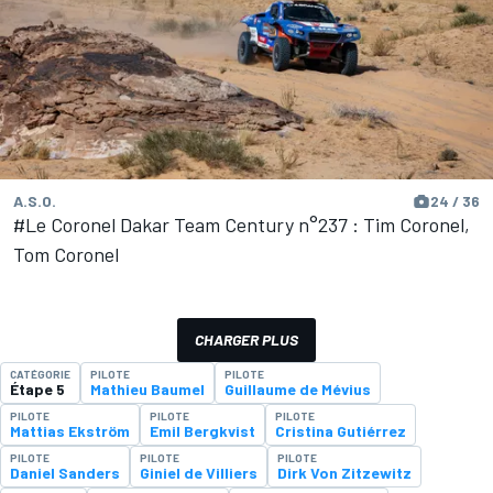
A.S.O.
24 / 36
#Le Coronel Dakar Team Century n°237 : Tim Coronel,
Tom Coronel
CHARGER PLUS
CATÉGORIE
PILOTE
PILOTE
Étape 5
Mathieu Baumel
Guillaume de Mévius
PILOTE
PILOTE
PILOTE
Mattias Ekström
Emil Bergkvist
Cristina Gutiérrez
PILOTE
PILOTE
PILOTE
Daniel Sanders
Giniel de Villiers
Dirk Von Zitzewitz