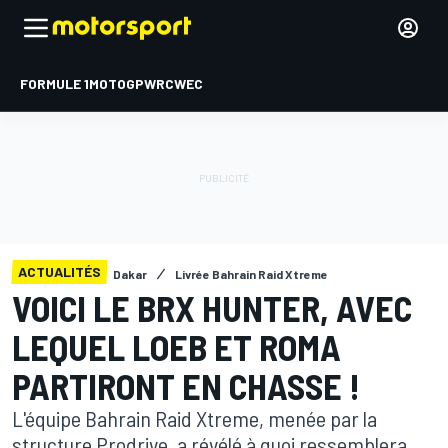
FORMULE 1
MOTOGP
WRC
WEC
ACTUALITÉS
Dakar
Livrée Bahrain Raid Xtreme
VOICI LE BRX HUNTER, AVEC
LEQUEL LOEB ET ROMA
PARTIRONT EN CHASSE !
L'équipe Bahrain Raid Xtreme, menée par la
structure Prodrive, a révélé à quoi ressemblera