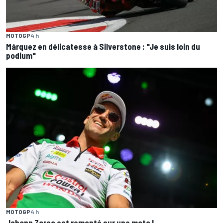
MOTOGP
4 h
Márquez en délicatesse à Silverstone : "Je suis loin du
podium"
MOTOGP
4 h
Johann Zarco est remonté sur une moto !