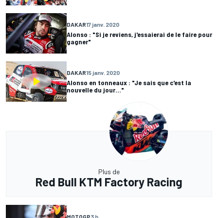
DAKAR
17 janv. 2020
Alonso : "Si je reviens, j'essaierai de le faire pour
gagner"
DAKAR
15 janv. 2020
Alonso en tonneaux : "Je sais que c'est la
nouvelle du jour…"
Plus de
Red Bull KTM Factory Racing
MOTOGP
3 h