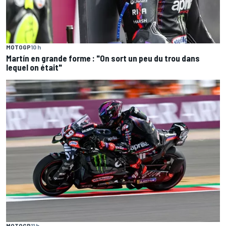
MOTOGP
10 h
Martín en grande forme : "On sort un peu du trou dans
lequel on était"
MOTOGP
11 h