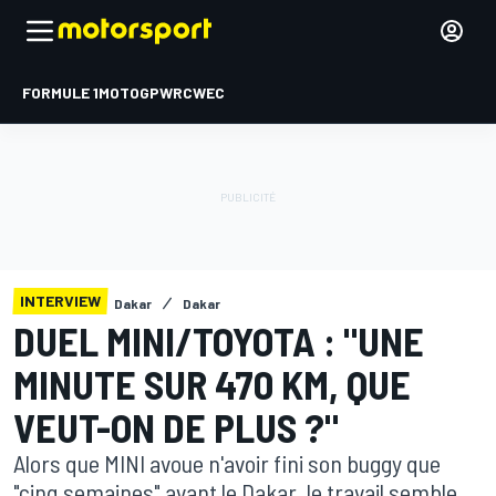
FORMULE 1
MOTOGP
WRC
WEC
INTERVIEW
Dakar
Dakar
DUEL MINI/TOYOTA : "UNE
MINUTE SUR 470 KM, QUE
VEUT-ON DE PLUS ?"
Alors que MINI avoue n'avoir fini son buggy que
"cinq semaines" avant le Dakar, le travail semble