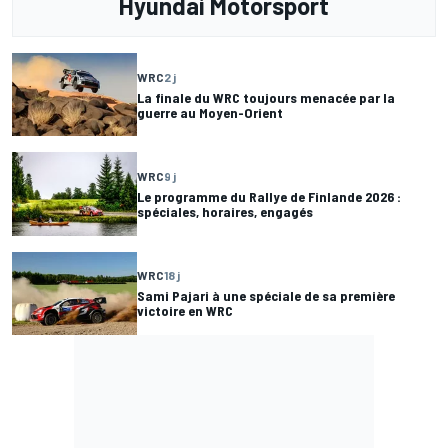
Hyundai Motorsport
WRC
2 j
La finale du WRC toujours menacée par la
guerre au Moyen-Orient
WRC
9 j
Le programme du Rallye de Finlande 2026 :
spéciales, horaires, engagés
WRC
18 j
Sami Pajari à une spéciale de sa première
victoire en WRC