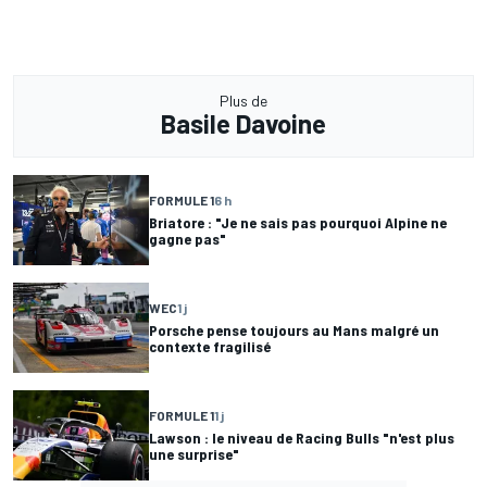
Plus de
Basile Davoine
FORMULE 1
6 h
Briatore : "Je ne sais pas pourquoi Alpine ne
gagne pas"
WEC
1 j
Porsche pense toujours au Mans malgré un
contexte fragilisé
FORMULE 1
1 j
Lawson : le niveau de Racing Bulls "n'est plus
une surprise"