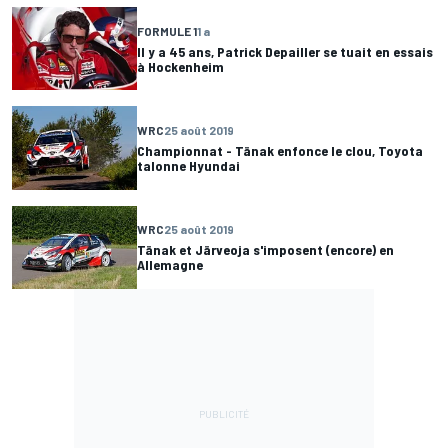
FORMULE 1
1 a
Il y a 45 ans, Patrick Depailler se tuait en essais
à Hockenheim
WRC
25 août 2019
Championnat - Tänak enfonce le clou, Toyota
talonne Hyundai
WRC
25 août 2019
Tänak et Järveoja s'imposent (encore) en
Allemagne