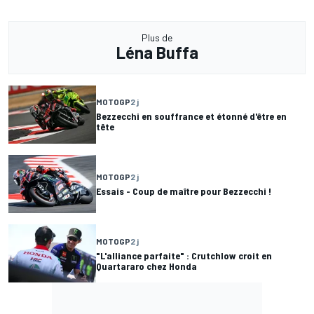
Plus de
Léna Buffa
MOTOGP
2 j
Bezzecchi en souffrance et étonné d'être en
tête
MOTOGP
2 j
Essais - Coup de maître pour Bezzecchi !
MOTOGP
2 j
"L'alliance parfaite" : Crutchlow croit en
Quartararo chez Honda