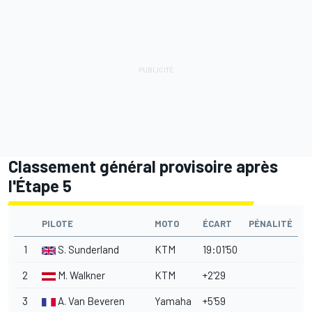
Classement général provisoire après
l'Étape 5
PILOTE
MOTO
ÉCART
PÉNALITÉ
1
S. Sunderland
KTM
19:01'50
2
M. Walkner
KTM
+2'29
3
A. Van Beveren
Yamaha
+5'59