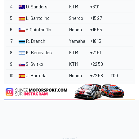
4
D. Sanders
KTM
+8'01
5
L. Santolino
Sherco
+15'27
6
P. Quintanilla
Honda
+16'55
7
R. Branch
Yamaha
+18'15
8
K. Benavídes
KTM
+21'51
9
S. Svitko
KTM
+22'50
10
J. Barreda
Honda
+22'58
1'00