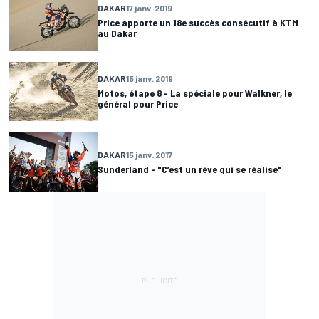
DAKAR
17 janv. 2019
Price apporte un 18e succès consécutif à KTM
au Dakar
DAKAR
15 janv. 2019
Motos, étape 8 - La spéciale pour Walkner, le
général pour Price
DAKAR
15 janv. 2017
Sunderland - "C’est un rêve qui se réalise"