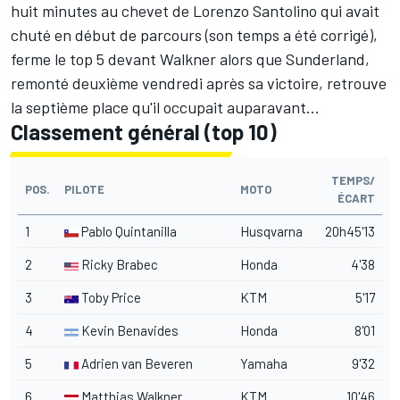
huit minutes au chevet de Lorenzo Santolino qui avait
chuté en début de parcours (son temps a été corrigé),
ferme le top 5 devant Walkner alors que Sunderland,
remonté deuxième vendredi après sa victoire, retrouve
la septième place qu'il occupait auparavant...
Classement général (top 10)
TEMPS/
POS.
PILOTE
MOTO
ÉCART
1
Pablo Quintanilla
Husqvarna
20h45'13
2
Ricky Brabec
Honda
4'38
3
Toby Price
KTM
5'17
4
Kevin Benavides
Honda
8'01
5
Adrien van Beveren
Yamaha
9'32
6
Matthias Walkner
KTM
10'46