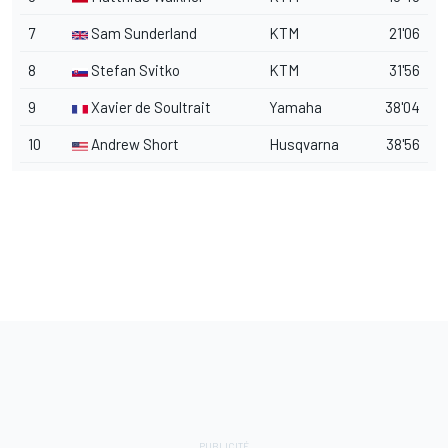
7
Sam Sunderland
KTM
21'06
8
Stefan Svitko
KTM
31'56
9
Xavier de Soultrait
Yamaha
38'04
10
Andrew Short
Husqvarna
38'56