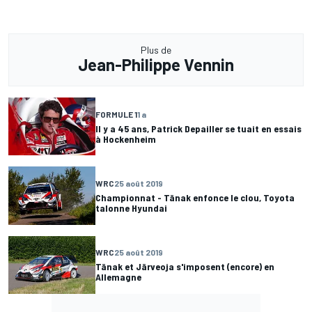
Plus de
Jean-Philippe Vennin
FORMULE 1
1 a
Il y a 45 ans, Patrick Depailler se tuait en essais
à Hockenheim
WRC
25 août 2019
Championnat - Tänak enfonce le clou, Toyota
talonne Hyundai
WRC
25 août 2019
Tänak et Järveoja s'imposent (encore) en
Allemagne