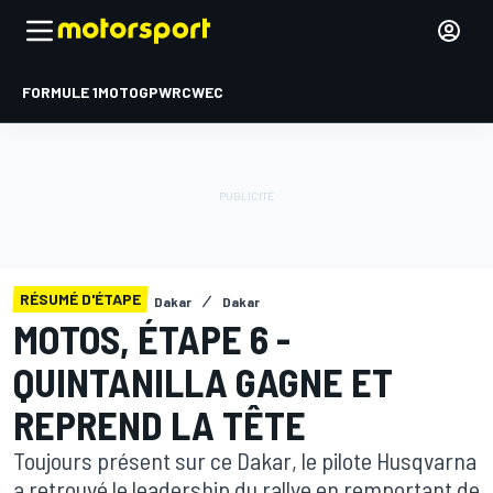
FORMULE 1
MOTOGP
WRC
WEC
RÉSUMÉ D'ÉTAPE
Dakar
Dakar
MOTOS, ÉTAPE 6 -
QUINTANILLA GAGNE ET
REPREND LA TÊTE
Toujours présent sur ce Dakar, le pilote Husqvarna
a retrouvé le leadership du rallye en remportant de