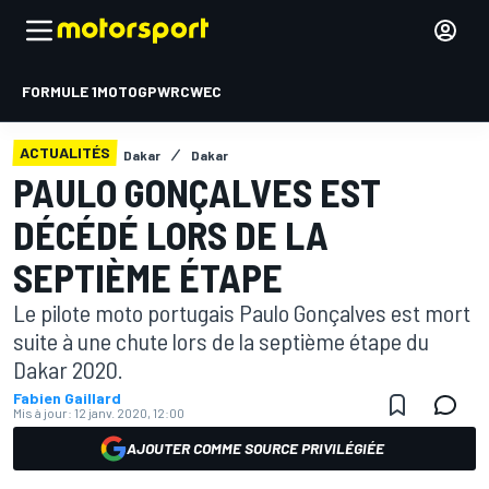
FORMULE 1
MOTOGP
WRC
WEC
ACTUALITÉS
Dakar
Dakar
PAULO GONÇALVES EST
DÉCÉDÉ LORS DE LA
SEPTIÈME ÉTAPE
Le pilote moto portugais Paulo Gonçalves est mort
suite à une chute lors de la septième étape du
Dakar 2020.
Fabien Gaillard
Mis à jour:
12 janv. 2020, 12:00
AJOUTER COMME SOURCE PRIVILÉGIÉE