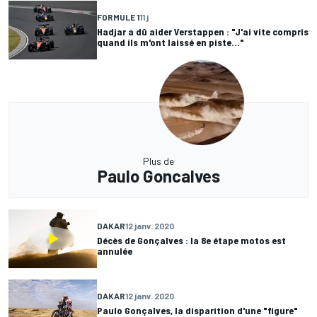
FORMULE 1
11 j
Hadjar a dû aider Verstappen : "J'ai vite compris
quand ils m'ont laissé en piste..."
Plus de
Paulo Goncalves
DAKAR
12 janv. 2020
Décès de Gonçalves : la 8e étape motos est
annulée
DAKAR
12 janv. 2020
Paulo Gonçalves, la disparition d'une "figure"