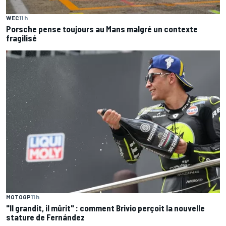
WEC
11 h
Porsche pense toujours au Mans malgré un contexte
fragilisé
MOTOGP
11 h
"Il grandit, il mûrit" : comment Brivio perçoit la nouvelle
stature de Fernández