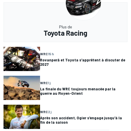
Plus de
Toyota Racing
WRC
15 h
Rovanperä et Toyota s'apprêtent à discuter de
2027
WRC
1 j
La finale du WRC toujours menacée par la
guerre au Moyen-Orient
WRC
2 j
Après son accident, Ogier s'engage jusqu'à la
fin de la saison