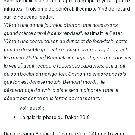
dans laquelle il a perdu, d'après l'équipe Toyota, quatre
minutes. Troisième du général, il compte 7'43 de retard
sur le nouveau leader.
"C’était une bonne journée, d’autant que nous avons
quand même crevé à deux reprises"
, estimait le Qatari.
"C’était une combinaison de dunes et de fesh-fesh, cette
poudre de sable qui reste en suspension dès qu’on y met
les roues. Mathieu [Baumel, son copilote, pris de nausées
la veille] avait récupéré toutes ses capacités, et il a fait
du bon boulot en navigation. On montre encore une fois
que l’on est dans le match. Demain [mardi], le
désavantage d’ouvrir la piste sera moindre vu que le
départ est donné sous forme de mass start."
Voir aussi :
La galerie photo du Dakar 2018
Dans le camp Peugeot, Despres s'est fait une frayeur