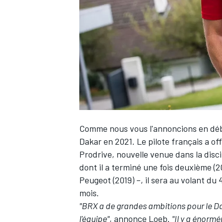
WRC
Comme nous vous l'annoncions
en dé
Dakar en 2021. Le pilote français a o
Prodrive, nouvelle venue dans la disci
dont il a terminé une fois deuxième (
WEC
Peugeot (2019) –, il sera au volant d
mois.
"BRX a de grandes ambitions pour le Daka
l'équipe"
, annonce Loeb.
"Il y a énorm