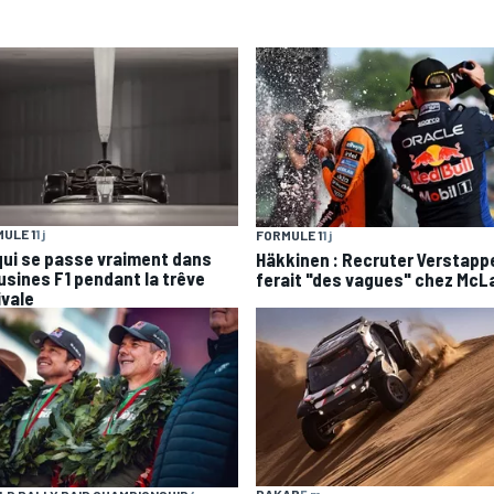
ULE 1
1 j
FORMULE 1
1 j
qui se passe vraiment dans
Häkkinen : Recruter Verstapp
 usines F1 pendant la trêve
ferait "des vagues" chez McL
ivale