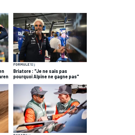
FORMULE 1
2 j
en
Briatore : "Je ne sais pas
aren
pourquoi Alpine ne gagne pas"