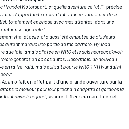
c Hyundai Motorsport, et quelle aventure ce fut !"
, précise
nt de l'opportunité qu'ils m'ont donnée durant ces deux
iel, totalement en phase avec mes attentes, dans une
e ambiance agréable."
ent vite, et celle-ci a aussi été amputée de plusieurs
les auront marqué une partie de ma carrière. Hyundai
e que j'aie jamais pilotée en WRC et je suis heureux d'avoir
dernière génération de ces autos. Désormais, un nouveau
ve en rallye-raid, mais qui sait pour le WRC ? Ni Hyundai ni
 bon."
 Adamo fait en effet part d'une grande ouverture sur la
aitons le meilleur pour leur prochain chapitre et gardons la
aitent revenir un jour"
, assure-t-il concernant Loeb et