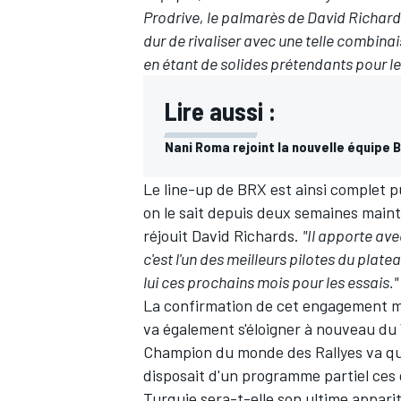
Prodrive, le palmarès de David Richards 
dur de rivaliser avec une telle combinai
en étant de solides prétendants pour l
Lire aussi :
Nani Roma rejoint la nouvelle équipe 
Le line-up de BRX est ainsi complet p
on le sait depuis deux semaines main
réjouit David Richards.
"Il apporte ave
c'est l'un des meilleurs pilotes du pla
lui ces prochains mois pour les essais."
La confirmation de cet engagement m
va également s'éloigner à nouveau du 
Champion du monde des Rallyes va quoi 
disposait d'un programme partiel ces 
Turquie sera-t-elle son ultime apparit