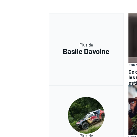
Plus de
Basile Davoine
FORM
Ce 
les
est
Plus de