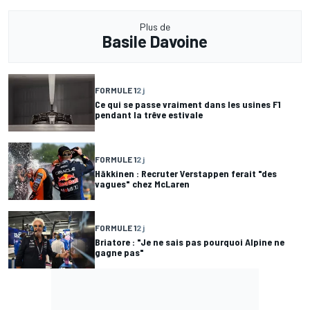
Plus de
Basile Davoine
FORMULE 1
2 j
Ce qui se passe vraiment dans les usines F1
pendant la trêve estivale
FORMULE 1
2 j
Häkkinen : Recruter Verstappen ferait "des
vagues" chez McLaren
FORMULE 1
2 j
Briatore : "Je ne sais pas pourquoi Alpine ne
gagne pas"