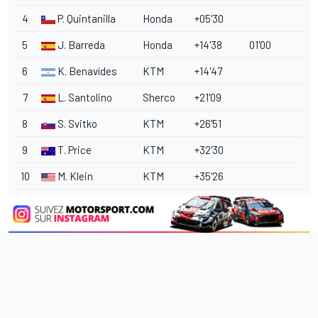
4
P. Quintanilla
Honda
+05'30
5
J. Barreda
Honda
+14'38
01'00
6
K. Benavídes
KTM
+14'47
7
L. Santolino
Sherco
+21'09
8
S. Svitko
KTM
+26'51
9
T. Price
KTM
+32'30
10
M. Klein
KTM
+35'26