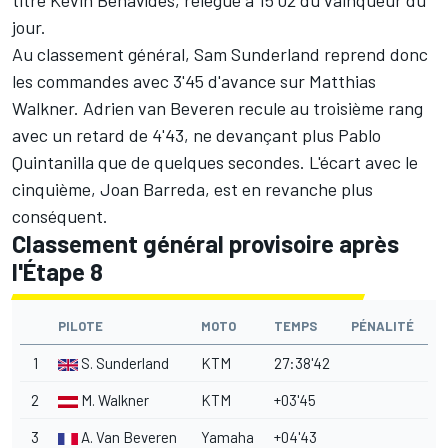
jour.
Au classement général, Sam Sunderland reprend donc
les commandes avec 3'45 d'avance sur Matthias
Walkner. Adrien van Beveren recule au troisième rang
avec un retard de 4'43, ne devançant plus Pablo
Quintanilla que de quelques secondes. L'écart avec le
cinquième,
Joan Barreda
, est en revanche plus
conséquent.
Classement général provisoire après
l'Étape 8
PILOTE
MOTO
TEMPS
PÉNALITÉ
1
S. Sunderland
KTM
27:38'42
2
M. Walkner
KTM
+03'45
3
A. Van Beveren
Yamaha
+04'43