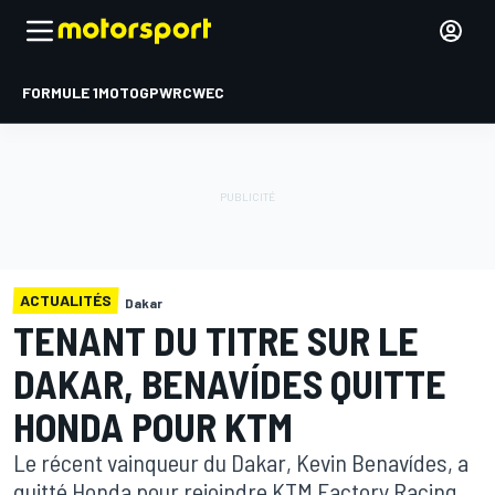
FORMULE 1
MOTOGP
WRC
WEC
ACTUALITÉS
Dakar
TENANT DU TITRE SUR LE
DAKAR, BENAVÍDES QUITTE
HONDA POUR KTM
Le récent vainqueur du Dakar, Kevin Benavídes, a
quitté Honda pour rejoindre KTM Factory Racing