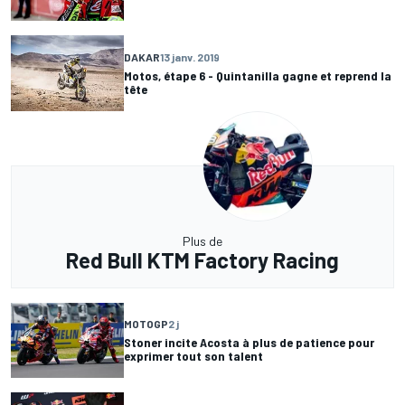
DAKAR
13 janv. 2019
Motos, étape 6 - Quintanilla gagne et reprend la
tête
Plus de
Red Bull KTM Factory Racing
MOTOGP
2 j
Stoner incite Acosta à plus de patience pour
exprimer tout son talent