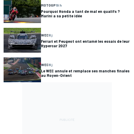
MOTOGP
19 h
Pourquoi Honda a tant de mal en qualifs ?
Marini a sa petite idée
WEC
6 j
Ferrari et Peugeot ont entamé les essais de leur
Hypercar 2027
WEC
8 j
Le WEC annule et remplace ses manches finales
au Moyen-Orient