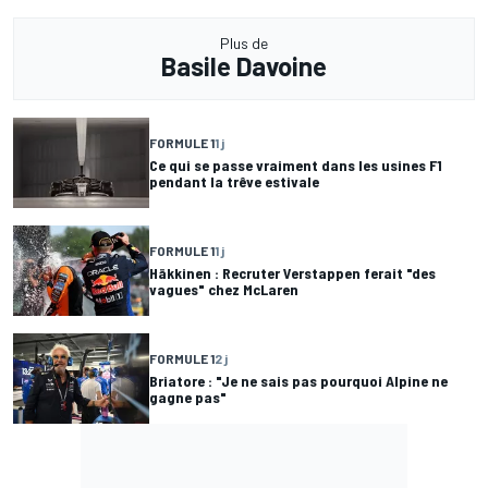
Plus de
Basile Davoine
FORMULE 1
1 j
Ce qui se passe vraiment dans les usines F1
pendant la trêve estivale
FORMULE 1
1 j
Häkkinen : Recruter Verstappen ferait "des
vagues" chez McLaren
FORMULE 1
2 j
Briatore : "Je ne sais pas pourquoi Alpine ne
gagne pas"