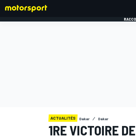
RACCO
FORMULE 1
ACTUALITÉS
Dakar
Dakar
1RE VICTOIRE D