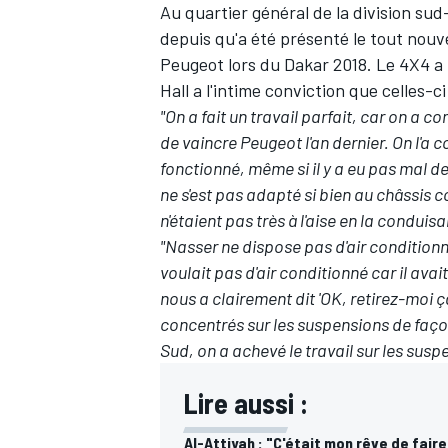
Au quartier général de la division sud
depuis qu'a été présenté le tout nouve
Peugeot lors du Dakar 2018. Le 4X4 a f
Hall a l'intime conviction que celles-ci
"On a fait un travail parfait, car on a
de vaincre Peugeot l'an dernier. On l'a c
fonctionné, même si il y a eu pas mal 
ne s'est pas adapté si bien au châssis c
n'étaient pas très à l'aise en la condui
"Nasser ne dispose pas d'air conditionné
voulait pas d'air conditionné car il ava
nous a clairement dit 'OK, retirez-moi ç
concentrés sur les suspensions de faço
Sud, on a achevé le travail sur les sus
Lire aussi :
Al-Attiyah : "C'était mon rêve de fai