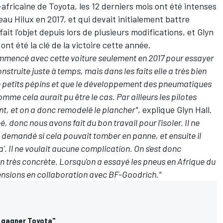
-africaine de Toyota, les 12 derniers mois ont été intenses
au Hilux en 2017, et qui devait initialement battre
ait l'objet depuis lors de plusieurs modifications, et Glyn
 ont été la clé de la victoire cette année.
 commencé avec cette voiture seulement en 2017 pour essayer
onstruite juste à temps, mais dans les faits elle a très bien
de petits pépins et que le développement des pneumatiques
omme cela aurait pu être le cas. Par ailleurs les pilotes
sant, et on a donc remodelé le plancher"
, explique Glyn Hall.
, donc nous avons fait du bon travail pour l'isoler. Il ne
it demandé si cela pouvait tomber en panne, et ensuite il
a'. Il ne voulait aucune complication. On s'est donc
n très concrète. Lorsqu'on a essayé les pneus en Afrique du
pensions en collaboration avec BF-Goodrich."
re gagner Toyota"