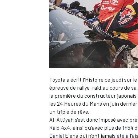
WRC
Toyota a écrit l'Histoire ce jeudi sur 
épreuve de rallye-raid au cours de sa 
la première du constructeur japonais s
les 24 Heures du Mans en juin dernier
WEC
un triplé de rêve.
Al-Attiyah s'est donc imposé avec pr
Raid 4x4, ainsi qu'avec plus de 1h54 
Daniel Elena qui n'ont jamais été à l'ai