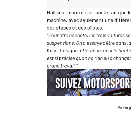
Hall s'est montré clair sur le fait que l
machine, avec seulement une différe
des étapes et des pilotes.
"Pour être honnête, les trois voitures
AUTRES CHAMPIONNATS
suspensions. On a essayé d'être dans la
l'aise. L'unique différence, c'est la h
est si précise qu'on n'a rien eu à change
grand travail."
Partag