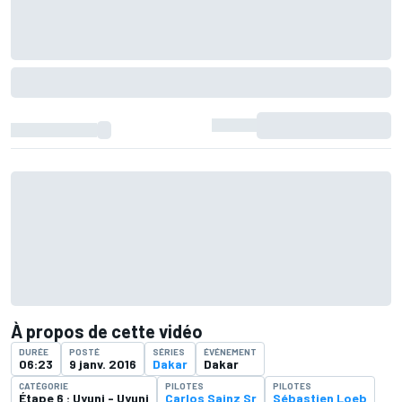
À propos de cette vidéo
DURÉE
POSTÉ
SÉRIES
ÉVÉNEMENT
06:23
9 janv. 2016
Dakar
Dakar
CATÉGORIE
PILOTES
PILOTES
Étape 6 : Uyuni - Uyuni
Carlos Sainz Sr
Sébastien Loeb