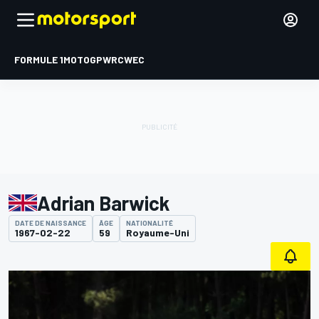
FORMULE 1
MOTOGP
WRC
WEC
Adrian Barwick
DATE DE NAISSANCE
ÂGE
NATIONALITÉ
1967-02-22
59
Royaume-Uni