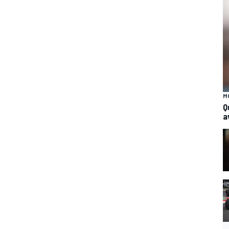
M
Q
a