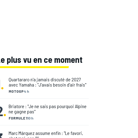
Le plus vu en ce moment
1
.
Quartararo n'a jamais discuté de 2027
avec Yamaha : "J'avais besoin d'air frais"
MOTOGP
4 h
2
.
Briatore : "Je ne sais pas pourquoi Alpine
ne gagne pas"
FORMULE 1
10 h
3
.
Marc Márquez assume enfin : "Le favori,