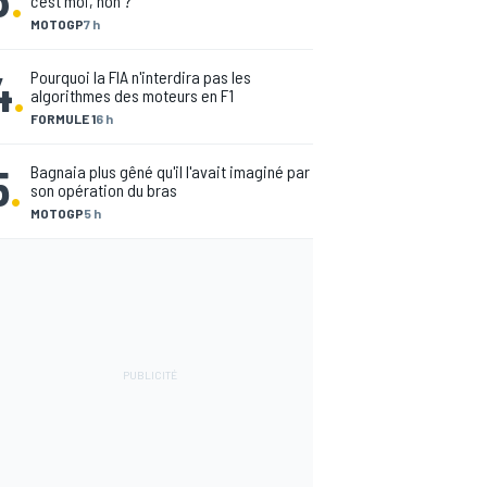
c'est moi, non ?"
MOTOGP
7 h
4
.
Pourquoi la FIA n'interdira pas les
algorithmes des moteurs en F1
FORMULE 1
6 h
5
.
Bagnaia plus gêné qu'il l'avait imaginé par
son opération du bras
MOTOGP
5 h