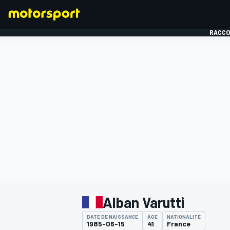
RACCO
FORMULE 1
Alban Varutti
DATE DE NAISSANCE
ÂGE
NATIONALITÉ
1985-06-15
41
France