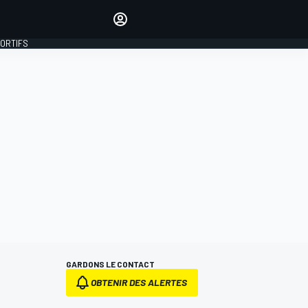
préférés
Donnez votre avis en
commentant les articles
PORTIFS
SE CONNECTER
ÉDITION
FRANCE
GARDONS LE CONTACT
OBTENIR DES ALERTES