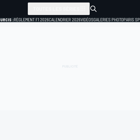
TOUTES LES SÉRIES
URCIS :
RÈGLEMENT F1 2026
CALENDRIER 2026
VIDÉOS
GALERIES PHOTO
PARIS S