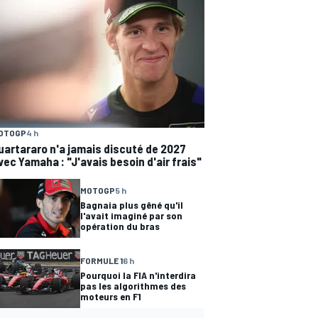
OTOGP
4 h
uartararo n'a jamais discuté de 2027
vec Yamaha : "J'avais besoin d'air frais"
MOTOGP
5 h
Bagnaia plus gêné qu'il
l'avait imaginé par son
opération du bras
FORMULE 1
6 h
Pourquoi la FIA n'interdira
pas les algorithmes des
moteurs en F1