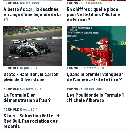
FORMULE 1
26 mai 2021
FORMULE 1
13 mai 2020
Alberto Ascari, la destinée
En chiffres : quelle place
étrange d'une légende de la
pour Vettel dans l'Histoire
F1
de Ferrari ?
FORMULE 1
17 juil. 2017
FORMULE 1
27 mars 2017
Stats - Hamilton, le carton
Quand le premier vainqueur
plein de Silverstone
de l'année a-t-il été titré ?
FORMULE E
29 janv. 2015
FORMULE 1
25 oct. 2014
La Formule E en
Les Poulidor de la Formule 1
démonstration à Pau ?
: Michele Alboreto
FORMULE 1
7 oct. 2014
Stats - Sebastian Vettel et
Red Bull, l'association des
records