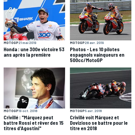
MOTOGP
21 mai 2019
MOTOGP
28 avr. 2019
Honda : une 300e victoire 53
Photos - Les 10 pilotes
ans après la première
espagnols vainqueurs en
500cc/MotoGP
MOTOGP
19 oct. 2018
MOTOGP
5 avr. 2018
Crivillé : "Márquez peut
Crivillé voit Márquez et
battre Rossi et rêver des 15
Dovizioso se battre pour le
titres d'Agostini"
titre en 2018