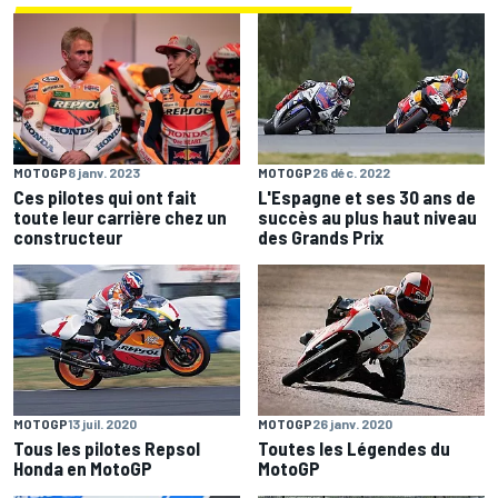
MOTOGP
8 janv. 2023
MOTOGP
26 déc. 2022
Ces pilotes qui ont fait
L'Espagne et ses 30 ans de
toute leur carrière chez un
succès au plus haut niveau
constructeur
des Grands Prix
MOTOGP
13 juil. 2020
MOTOGP
26 janv. 2020
Tous les pilotes Repsol
Toutes les Légendes du
Honda en MotoGP
MotoGP