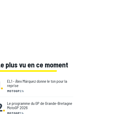
Le plus vu en ce moment
1
.
EL1 - Álex Márquez donne le ton pour la
reprise
MOTOGP
2 h
2
.
Le programme du GP de Grande-Bretagne
MotoGP 2026
MOTOGP
7 h