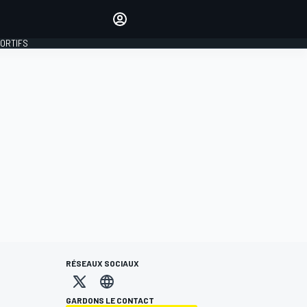
préférés
Donnez votre avis en
commentant les articles
PORTIFS
SE CONNECTER
ÉDITION
FRANCE
RÉSEAUX SOCIAUX
GARDONS LE CONTACT