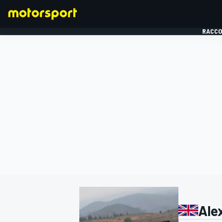
RACCO
FORMULE 1
Ale