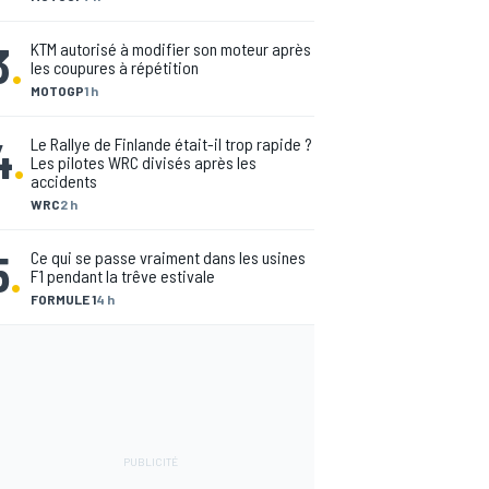
3
.
KTM autorisé à modifier son moteur après
les coupures à répétition
MOTOGP
1 h
4
.
Le Rallye de Finlande était-il trop rapide ?
Les pilotes WRC divisés après les
accidents
WRC
2 h
5
.
Ce qui se passe vraiment dans les usines
F1 pendant la trêve estivale
FORMULE 1
4 h