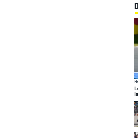
M
L
l