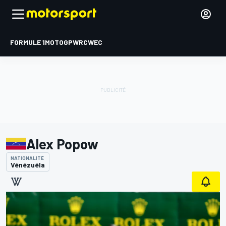
FORMULE 1
MOTOGP
WRC
WEC
Alex Popow
NATIONALITÉ
Vénézuéla