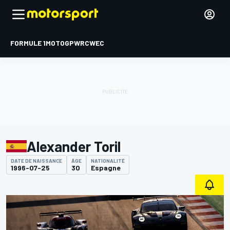
FORMULE 1
MOTOGP
WRC
WEC
Alexander Toril
DATE DE NAISSANCE
ÂGE
NATIONALITÉ
1996-07-25
30
Espagne