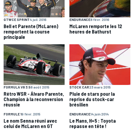
GTWCE SPRINT
4 juil. 2016
ENDURANCE
8 févr. 2016
Bell et Parente (McLaren)
McLaren remporte les 12
remportent la course
heures de Bathurst
principale
FORMULA V8 3.5
8 août 2015
STOCK CAR
23 mars 2015
Rétro WSR - Álvaro Parente,
Pluie de stars pour la
Champion à la reconversion
reprise du stock-car
réussie
brésilien
FORMULE 1
9 févr. 2015
ENDURANCE
14 juin 2014
Le nom Senna réuni avec
Le Mans, H+5 : Toyota
celui de McLaren en GT
repasse en tête !