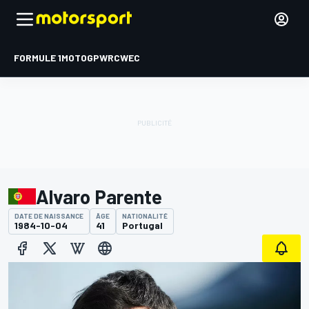
FORMULE 1
MOTOGP
WRC
WEC
Alvaro Parente
DATE DE NAISSANCE
ÂGE
NATIONALITÉ
1984-10-04
41
Portugal