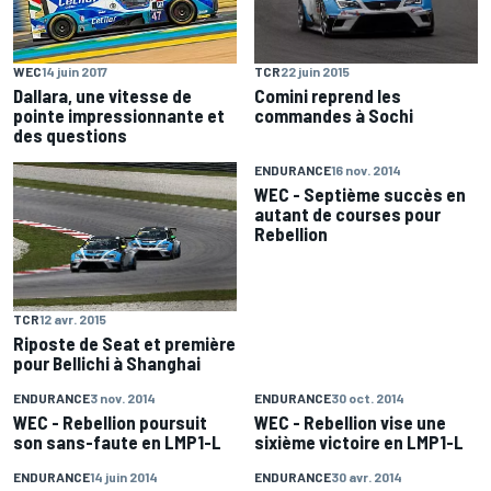
TCR
22 juin 2015
WEC
14 juin 2017
Comini reprend les
Dallara, une vitesse de
commandes à Sochi
pointe impressionnante et
des questions
ENDURANCE
16 nov. 2014
WEC - Septième succès en
autant de courses pour
Rebellion
TCR
12 avr. 2015
Riposte de Seat et première
pour Bellichi à Shanghai
ENDURANCE
3 nov. 2014
ENDURANCE
30 oct. 2014
WEC - Rebellion poursuit
WEC - Rebellion vise une
son sans-faute en LMP1-L
sixième victoire en LMP1-L
ENDURANCE
14 juin 2014
ENDURANCE
30 avr. 2014