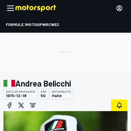
FORMULE 1
MOTOGP
WRC
WEC
Andrea Belicchi
DATE DE NAISSANCE
ÂGE
NATIONALITÉ
1975-12-18
50
Italie