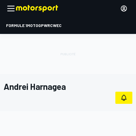
FORMULE 1
MOTOGP
WRC
WEC
Andrei Harnagea