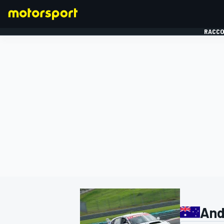
RACCO
FORMULE 1
And