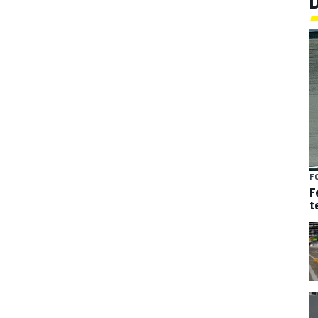
F
F
t