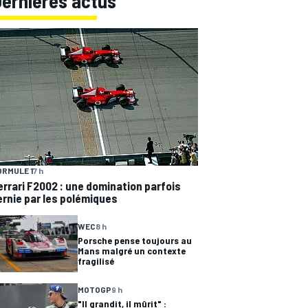
Dernières actus
ORMULE 1
7 h
errari F2002 : une domination parfois
ernie par les polémiques
WEC
8 h
Porsche pense toujours au
Mans malgré un contexte
fragilisé
MOTOGP
9 h
"Il grandit, il mûrit" :