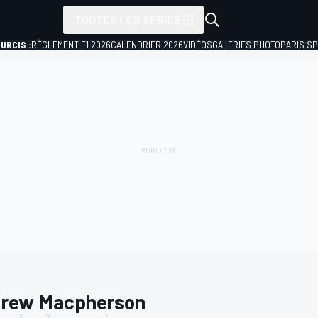
TOUTES LES SÉRIES
URCIS :
RÈGLEMENT F1 2026
CALENDRIER 2026
VIDÉOS
GALERIES PHOTO
PARIS S
rew Macpherson