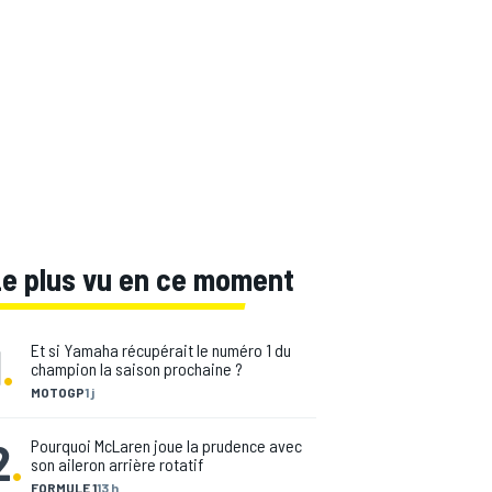
Le plus vu en ce moment
1
.
Et si Yamaha récupérait le numéro 1 du
champion la saison prochaine ?
MOTOGP
1 j
2
.
Pourquoi McLaren joue la prudence avec
son aileron arrière rotatif
FORMULE 1
13 h