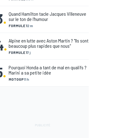
3
.
Quand Hamilton tacle Jacques Villeneuve
sur le ton de l'humour
FORMULE 1
2 m
4
.
Alpine en lutte avec Aston Martin ? "Ils sont
beaucoup plus rapides que nous"
FORMULE 1
7 j
5
.
Pourquoi Honda a tant de mal en qualifs ?
Marini a sa petite idée
MOTOGP
11 h