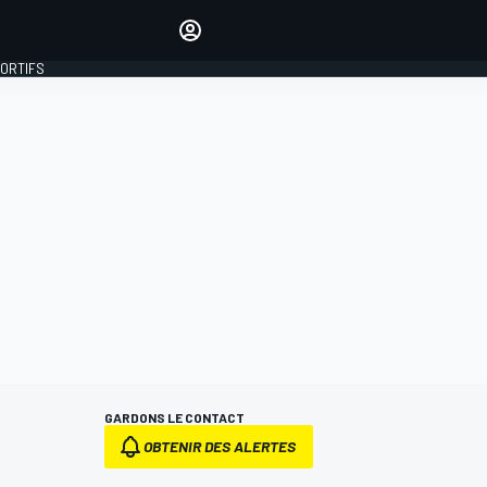
préférés
Donnez votre avis en
commentant les articles
PORTIFS
SE CONNECTER
ÉDITION
FRANCE
GARDONS LE CONTACT
OBTENIR DES ALERTES