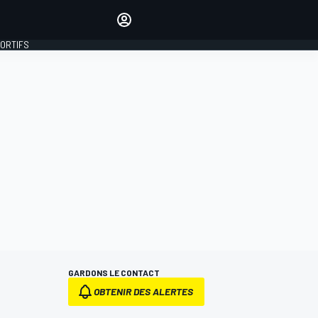
préférés
Donnez votre avis en
commentant les articles
PORTIFS
SE CONNECTER
ÉDITION
FRANCE
GARDONS LE CONTACT
OBTENIR DES ALERTES