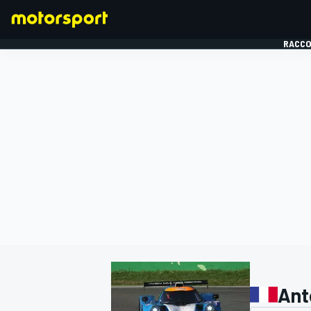
RACCO
FORMULE 1
Ant