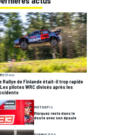
Dernières actus
RC
13 min
e Rallye de Finlande était-il trop rapide
 Les pilotes WRC divisés après les
ccidents
MOTOGP
1 h
Márquez reste dans le
doute avec son épaule
FORMULE 1
1 h