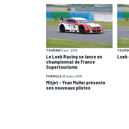
WRC
TOURING
11 avr. 2015
TOURI
Le Loeb Racing se lance en
Loeb 
championnat de France
Supertourisme
FORMULE 1
3 mars 2015
Mitjet – Yvan Muller présente
ses nouveaux pilotes
WEC