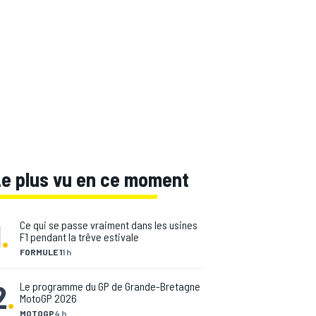
Le plus vu en ce moment
1
.
Ce qui se passe vraiment dans les usines
F1 pendant la trêve estivale
FORMULE 1
1 h
2
.
Le programme du GP de Grande-Bretagne
MotoGP 2026
MOTOGP
4 h