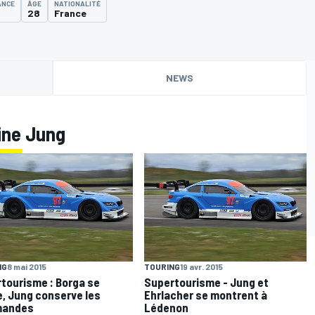
ANCE
ÂGE
NATIONALITÉ
28
France
NEWS
ine Jung
NG
8 mai 2015
TOURING
19 avr. 2015
tourisme : Borga se
Supertourisme - Jung et
e, Jung conserve les
Ehrlacher se montrent à
andes
Lédenon