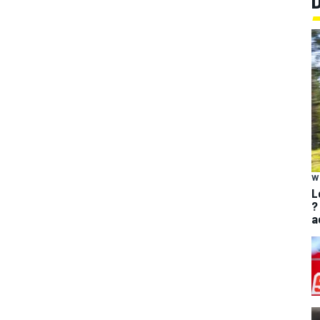
W
L
?
a