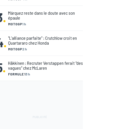
3
.
Márquez reste dans le doute avec son
épaule
MOTOGP
1 h
4
.
"L'alliance parfaite" : Crutchlow croit en
Quartararo chez Honda
MOTOGP
2 h
5
.
Häkkinen : Recruter Verstappen ferait "des
vagues" chez McLaren
FORMULE 1
3 h