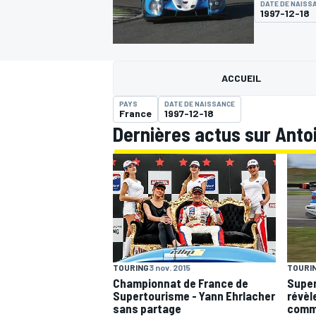
DATE DE NAISS
1997-12-18
ACCUEIL
PAYS
DATE DE NAISSANCE
MOTOGP
France
1997-12-18
Dernières actus sur Anto
TOURING
3 nov. 2015
TOURI
Championnat de France de
Super
Supertourisme - Yann Ehrlacher
révèl
sans partage
comm