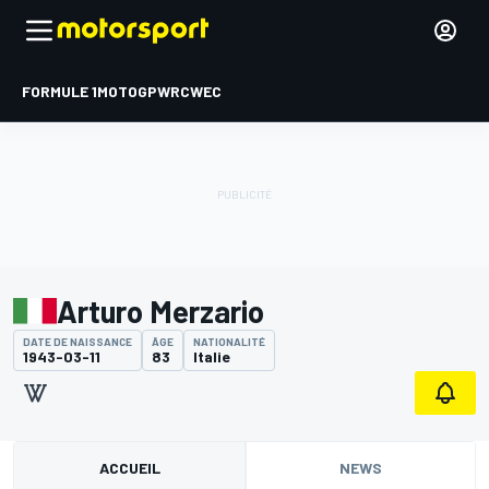
FORMULE 1
MOTOGP
WRC
WEC
Arturo Merzario
DATE DE NAISSANCE
ÂGE
NATIONALITÉ
1943-03-11
83
Italie
ACCUEIL
NEWS