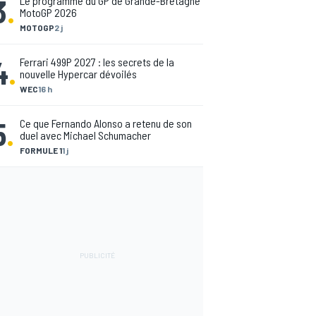
3
.
Le programme du GP de Grande-Bretagne
MotoGP 2026
MOTOGP
2 j
4
.
Ferrari 499P 2027 : les secrets de la
nouvelle Hypercar dévoilés
WEC
16 h
5
.
Ce que Fernando Alonso a retenu de son
duel avec Michael Schumacher
FORMULE 1
1 j