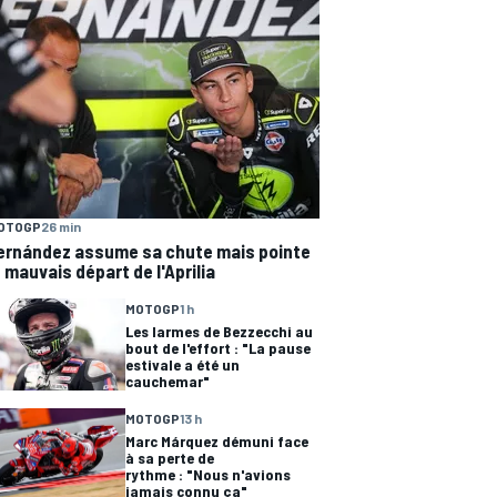
OTOGP
26 min
ernández assume sa chute mais pointe
e mauvais départ de l'Aprilia
MOTOGP
1 h
Les larmes de Bezzecchi au
bout de l'effort : "La pause
estivale a été un
cauchemar"
MOTOGP
13 h
Marc Márquez démuni face
à sa perte de
rythme : "Nous n'avions
jamais connu ça"