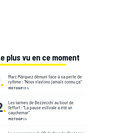
Le plus vu en ce moment
1
.
Marc Márquez démuni face à sa perte de
rythme : "Nous n'avions jamais connu ça"
MOTOGP
13 h
2
.
Les larmes de Bezzecchi au bout de
l'effort : "La pause estivale a été un
cauchemar"
MOTOGP
1 h