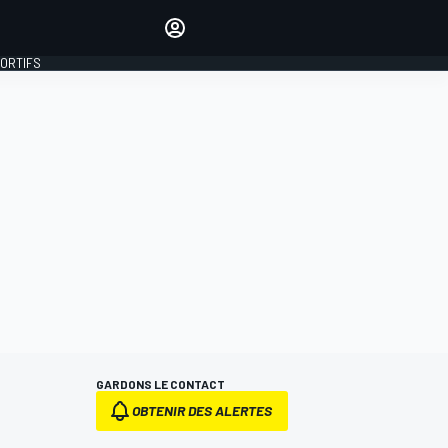
préférés
Donnez votre avis en
commentant les articles
PORTIFS
SE CONNECTER
ÉDITION
FRANCE
GARDONS LE CONTACT
OBTENIR DES ALERTES