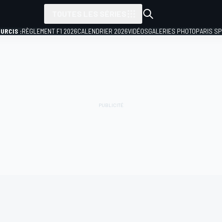
TOUTES LES SÉRIES
URCIS :
RÈGLEMENT F1 2026
CALENDRIER 2026
VIDÉOS
GALERIES PHOTO
PARIS S