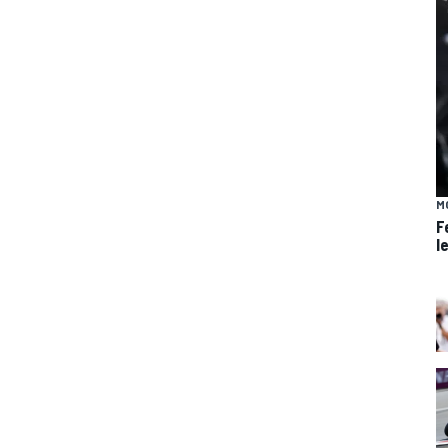
M
F
l