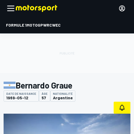
FORMULE 1
MOTOGP
WRC
WEC
Bernardo Graue
DATE DE NAISSANCE
ÂGE
NATIONALITÉ
1969-05-12
57
Argentine