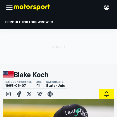
FORMULE 1
MOTOGP
WRC
WEC
Blake Koch
DATE DE NAISSANCE
ÂGE
NATIONALITÉ
1985-08-07
41
États-Unis