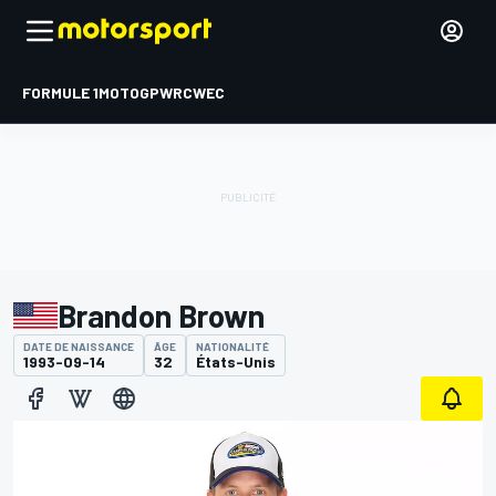
FORMULE 1
MOTOGP
WRC
WEC
Brandon Brown
DATE DE NAISSANCE
ÂGE
NATIONALITÉ
1993-09-14
32
États-Unis