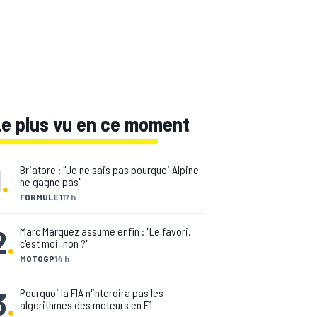
Le plus vu en ce moment
1
.
Briatore : "Je ne sais pas pourquoi Alpine
ne gagne pas"
FORMULE 1
17 h
2
.
Marc Márquez assume enfin : "Le favori,
c'est moi, non ?"
MOTOGP
14 h
3
.
Pourquoi la FIA n'interdira pas les
algorithmes des moteurs en F1