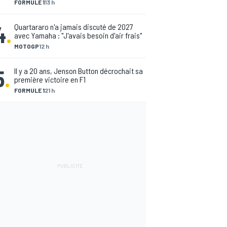
FORMULE 1
13 h
4
.
Quartararo n'a jamais discuté de 2027
avec Yamaha : "J'avais besoin d'air frais"
MOTOGP
12 h
5
.
Il y a 20 ans, Jenson Button décrochait sa
première victoire en F1
FORMULE 1
21 h