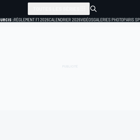
TOUTES LES SÉRIES
URCIS :
RÈGLEMENT F1 2026
CALENDRIER 2026
VIDÉOS
GALERIES PHOTO
PARIS S