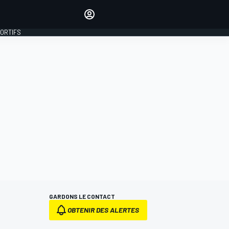
préférés
Donnez votre avis en
commentant les articles
PORTIFS
SE CONNECTER
ÉDITION
FRANCE
GARDONS LE CONTACT
OBTENIR DES ALERTES