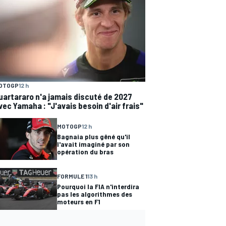
OTOGP
12 h
uartararo n'a jamais discuté de 2027
vec Yamaha : "J'avais besoin d'air frais"
MOTOGP
12 h
Bagnaia plus gêné qu'il
l'avait imaginé par son
opération du bras
FORMULE 1
13 h
Pourquoi la FIA n'interdira
pas les algorithmes des
moteurs en F1