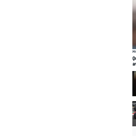
M
Q
a