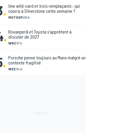
3
.
Une wild-card et trois remplaçants : qui
courra à Silverstone cette semaine ?
MOTOGP
20 h
4
.
Rovanperä et Toyota s'apprêtent à
discuter de 2027
WRC
17 h
5
.
Porsche pense toujours au Mans malgré un
contexte fragilisé
WEC
14 h