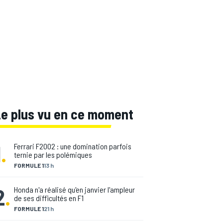
Le plus vu en ce moment
1
.
Ferrari F2002 : une domination parfois
ternie par les polémiques
FORMULE 1
13 h
2
.
Honda n'a réalisé qu'en janvier l'ampleur
de ses difficultés en F1
FORMULE 1
21 h