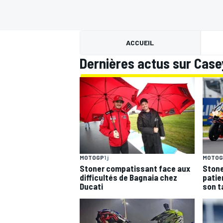
ACCUEIL
Dernières actus sur Case
MOTOGP
MOTOGP
1 j
MOTOG
Stoner compatissant face aux
Stone
difficultés de Bagnaia chez
patie
Ducati
son t