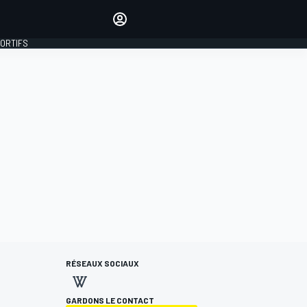
préférés
Donnez votre avis en
commentant les articles
PORTIFS
SE CONNECTER
ÉDITION
FRANCE
RÉSEAUX SOCIAUX
GARDONS LE CONTACT