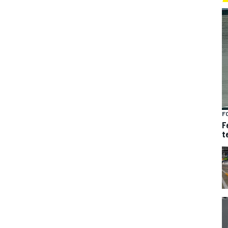
F
F
t