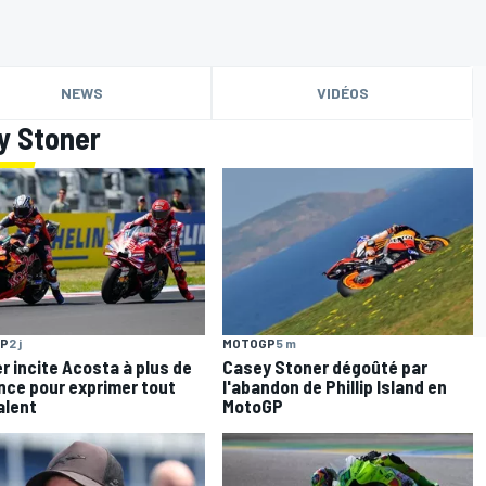
NEWS
VIDÉOS
y Stoner
P
2 j
MOTOGP
5 m
r incite Acosta à plus de
Casey Stoner dégoûté par
nce pour exprimer tout
l'abandon de Phillip Island en
alent
MotoGP