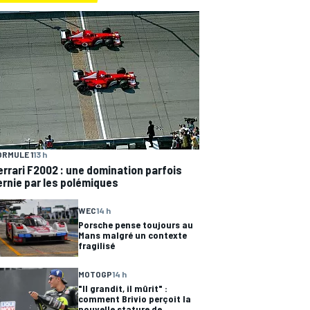
ORMULE 1
13 h
errari F2002 : une domination parfois
ernie par les polémiques
WEC
14 h
Porsche pense toujours au
Mans malgré un contexte
fragilisé
MOTOGP
14 h
"Il grandit, il mûrit" :
comment Brivio perçoit la
nouvelle stature de