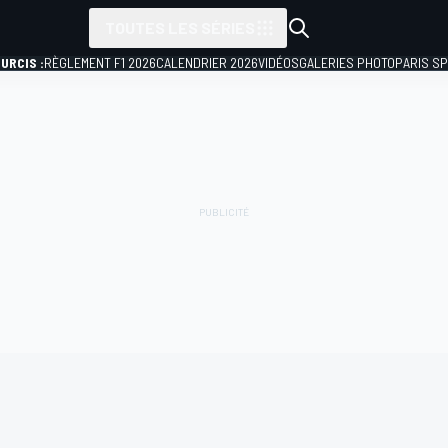
TOUTES LES SÉRIES
URCIS :
RÈGLEMENT F1 2026
CALENDRIER 2026
VIDÉOS
GALERIES PHOTO
PARIS S