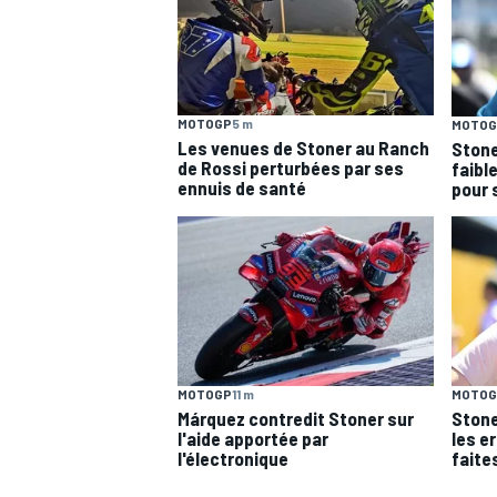
WRC
MOTOGP
5 m
MOTOG
Les venues de Stoner au Ranch
Stone
de Rossi perturbées par ses
faibl
ennuis de santé
pour 
MOTOGP
11 m
MOTOG
WEC
Márquez contredit Stoner sur
Stone
l'aide apportée par
les e
l'électronique
faite