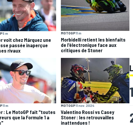
MOTOGP
11 m
P
5 m
Morbidelli retient les bienfaits
r voit chez Márquez une
de l'électronique face aux
esse passée inaperçue
critiques de Stoner
ses rivaux
MOTOGP
11 nov. 2024
P
11 m
Valentino Rossi vs Casey
r : Le MotoGP fait "toutes
Stoner : les retrouvailles
rreurs que la Formule 1 a
inattendues !
s"