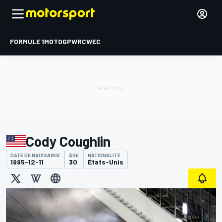
FORMULE 1
MOTOGP
WRC
WEC
Cody Coughlin
DATE DE NAISSANCE
ÂGE
NATIONALITÉ
1995-12-11
30
États-Unis