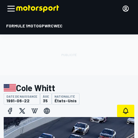
FORMULE 1
MOTOGP
WRC
WEC
Cole Whitt
DATE DE NAISSANCE
ÂGE
NATIONALITÉ
1991-06-22
35
États-Unis