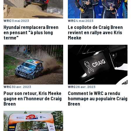
WRC
11 mai 2023
WRC
4 mai 2023
Hyundai remplacera Breen
Le copilote de Craig Breen
en pensant "à plus long
revient en rallye avec Kris
terme"
Meeke
WRC
30 avr. 2023
WRC
26 avr. 2023
Pour son retour, Kris Meeke
Comment le WRC a rendu
gagne en l'honneur de Craig
hommage au populaire Craig
Breen
Breen