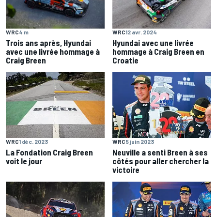
WRC
4 m
WRC
12 avr. 2024
Trois ans après, Hyundai
Hyundai avec une livrée
avec une livrée hommage à
hommage à Craig Breen en
Craig Breen
Croatie
WRC
1 déc. 2023
WRC
5 juin 2023
La Fondation Craig Breen
Neuville a senti Breen à ses
voit le jour
côtés pour aller chercher la
victoire