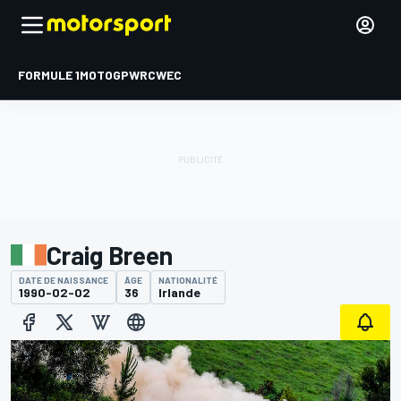
FORMULE 1
MOTOGP
WRC
WEC
Craig Breen
DATE DE NAISSANCE
ÂGE
NATIONALITÉ
1990-02-02
36
Irlande